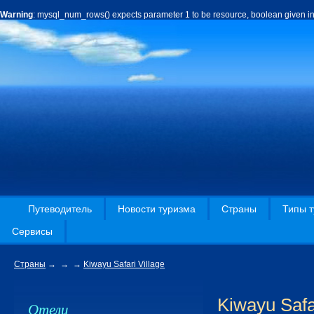
Warning
: mysql_num_rows() expects parameter 1 to be resource, boolean given i
Путеводитель
Новости туризма
Страны
Типы т
Сервисы
Страны
→
→
→
Kiwayu Safari Village
Kiwayu Safar
Отели