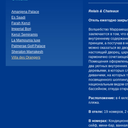
Relais & Chateaux
Amanjena Palace
Es Saadi
Отель ежегодно закрыт
Farah Kenzi
Imperial Borj
Волшебство Марракеша, 
заключается в том, что
Kenzi Semiramis
внутреннему содержан
La Mamounia luxe
принцем, а постучав в 
Palmerae Golf Palace
можно оказаться во двор
Sheraton Marrakesh
настоящий дворец, цар
гармонично сочетающей
Villa des Orangers
Помещения оформлены в
два уютных внутренних
деревьями, в которых с
диванчики, на которых 
посвященного шоппингу
национальным видом сп
бассейном, откуда отк
Расположение:
в 4 кил
пляжа.
В отеле:
19 номеров, 2 
В номерах:
Кондиционер
сейф, мини-бар, ванная