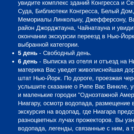
увидите комплекс зданий Конгресса и С
Суда, Библиотеки Конгресса, Белый Дом
Мемориалы Линкольну, Джефферсону, Ва
район Джорджтауна, Чайнатауна и увиди
окончании экскурсии переезд в Нью-Йор
выбранной категории.
5 день
- Свободный день.
6 день
- Выписка из отеля и отъезд на Н
материка Вас уведет живописнейшая дор
штат Нью-Йорк. По дороге, проезжая чер
услышите сказание о Рипе Вас Винкле, у
и маленькие городки "Одноэтажной Амер
Ниагару, осмотр водопада, размещение в
экскурсия на водопад, где Ниагара пред
разноцветных лучах прожекторов. Вы уз
водопада, легенды, связанные с ним, а 